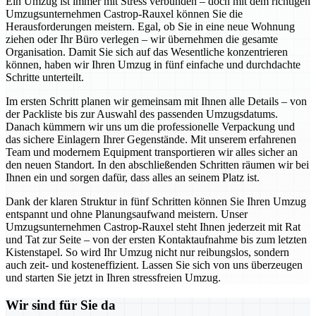
Ein Umzug ist immer mit Stress verbunden – doch mit dem richtigen
Umzugsunternehmen Castrop-Rauxel können Sie die
Herausforderungen meistern. Egal, ob Sie in eine neue Wohnung
ziehen oder Ihr Büro verlegen – wir übernehmen die gesamte
Organisation. Damit Sie sich auf das Wesentliche konzentrieren
können, haben wir Ihren Umzug in fünf einfache und durchdachte
Schritte unterteilt.
Im ersten Schritt planen wir gemeinsam mit Ihnen alle Details – von
der Packliste bis zur Auswahl des passenden Umzugsdatums.
Danach kümmern wir uns um die professionelle Verpackung und
das sichere Einlagern Ihrer Gegenstände. Mit unserem erfahrenen
Team und modernem Equipment transportieren wir alles sicher an
den neuen Standort. In den abschließenden Schritten räumen wir bei
Ihnen ein und sorgen dafür, dass alles an seinem Platz ist.
Dank der klaren Struktur in fünf Schritten können Sie Ihren Umzug
entspannt und ohne Planungsaufwand meistern. Unser
Umzugsunternehmen Castrop-Rauxel steht Ihnen jederzeit mit Rat
und Tat zur Seite – von der ersten Kontaktaufnahme bis zum letzten
Kistenstapel. So wird Ihr Umzug nicht nur reibungslos, sondern
auch zeit- und kosteneffizient. Lassen Sie sich von uns überzeugen
und starten Sie jetzt in Ihren stressfreien Umzug.
Wir sind für Sie da