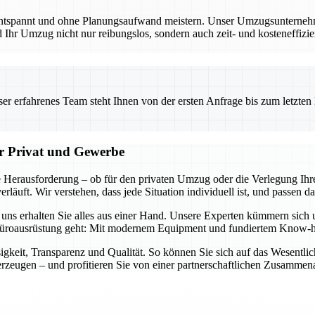
entspannt und ohne Planungsaufwand meistern. Unser Umzugsunternehmen
Ihr Umzug nicht nur reibungslos, sondern auch zeit- und kosteneffizien
 erfahrenes Team steht Ihnen von der ersten Anfrage bis zum letzten Ka
ür Privat und Gewerbe
 Herausforderung – ob für den privaten Umzug oder die Verlegung Ihre
läuft. Wir verstehen, dass jede Situation individuell ist, und passen d
i uns erhalten Sie alles aus einer Hand. Unsere Experten kümmern sich
üroausrüstung geht: Mit modernem Equipment und fundiertem Know-how 
igkeit, Transparenz und Qualität. So können Sie sich auf das Wesentl
zeugen – und profitieren Sie von einer partnerschaftlichen Zusammena