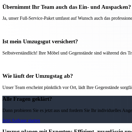
Übernimmt Ihr Team auch das Ein- und Auspacken?
Ja, unser Full-Service-Paket umfasst auf Wunsch auch das professio
Ist mein Umzugsgut versichert?
Selbstverständlich! Ihre Möbel und Gegenstände sind während des Tra
Wie läuft der Umzugstag ab?
Unser Team erscheint pünktlich vor Ort, lädt Ihre Gegenstände sorgfälti
Alle Fragen geklärt?
Dann probieren Sie es jetzt aus und fordern Sie Ihr individuelles Ang
Jetzt Anfrage starten
Umzug planen mit Experten: Effizient, zuverlässig u