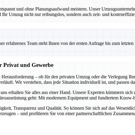
entspannt und ohne Planungsaufwand meistern. Unser Umzugsunternehmen
Ihr Umzug nicht nur reibungslos, sondern auch zeit- und kosteneffizien
 erfahrenes Team steht Ihnen von der ersten Anfrage bis zum letzten Ka
ür Privat und Gewerbe
 Herausforderung – ob für den privaten Umzug oder die Verlegung Ihre
läuft. Wir verstehen, dass jede Situation individuell ist, und passen d
i uns erhalten Sie alles aus einer Hand. Unsere Experten kümmern sich
üroausrüstung geht: Mit modernem Equipment und fundiertem Know-how 
igkeit, Transparenz und Qualität. So können Sie sich auf das Wesentl
zeugen – und profitieren Sie von einer partnerschaftlichen Zusammena