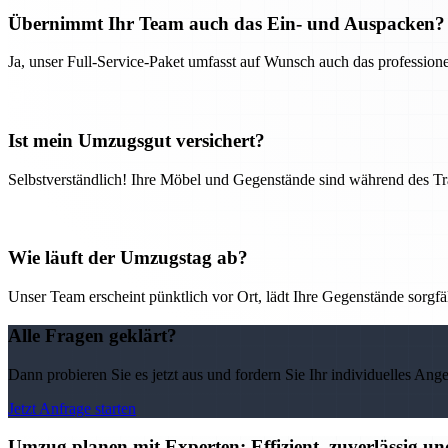
Übernimmt Ihr Team auch das Ein- und Auspacken?
Ja, unser Full-Service-Paket umfasst auf Wunsch auch das professio
Ist mein Umzugsgut versichert?
Selbstverständlich! Ihre Möbel und Gegenstände sind während des Tra
Wie läuft der Umzugstag ab?
Unser Team erscheint pünktlich vor Ort, lädt Ihre Gegenstände sorgfälti
Alle Fragen geklärt?
Dann probieren Sie es jetzt aus und fordern Sie Ihr individuelles Ang
Jetzt Anfrage starten
Umzug planen mit Experten: Effizient, zuverlässig u