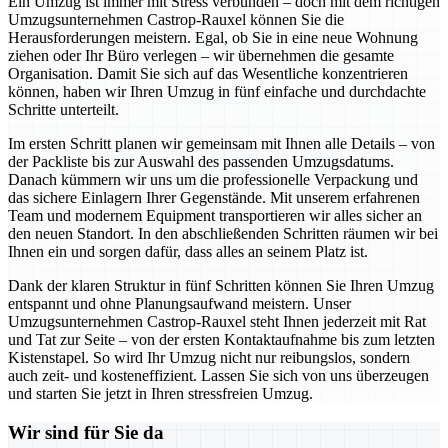
Ein Umzug ist immer mit Stress verbunden – doch mit dem richtigen
Umzugsunternehmen Castrop-Rauxel können Sie die
Herausforderungen meistern. Egal, ob Sie in eine neue Wohnung
ziehen oder Ihr Büro verlegen – wir übernehmen die gesamte
Organisation. Damit Sie sich auf das Wesentliche konzentrieren
können, haben wir Ihren Umzug in fünf einfache und durchdachte
Schritte unterteilt.
Im ersten Schritt planen wir gemeinsam mit Ihnen alle Details – von
der Packliste bis zur Auswahl des passenden Umzugsdatums.
Danach kümmern wir uns um die professionelle Verpackung und
das sichere Einlagern Ihrer Gegenstände. Mit unserem erfahrenen
Team und modernem Equipment transportieren wir alles sicher an
den neuen Standort. In den abschließenden Schritten räumen wir bei
Ihnen ein und sorgen dafür, dass alles an seinem Platz ist.
Dank der klaren Struktur in fünf Schritten können Sie Ihren Umzug
entspannt und ohne Planungsaufwand meistern. Unser
Umzugsunternehmen Castrop-Rauxel steht Ihnen jederzeit mit Rat
und Tat zur Seite – von der ersten Kontaktaufnahme bis zum letzten
Kistenstapel. So wird Ihr Umzug nicht nur reibungslos, sondern
auch zeit- und kosteneffizient. Lassen Sie sich von uns überzeugen
und starten Sie jetzt in Ihren stressfreien Umzug.
Wir sind für Sie da