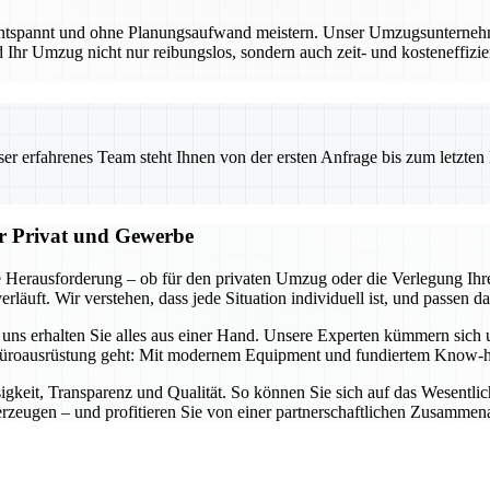
entspannt und ohne Planungsaufwand meistern. Unser Umzugsunternehmen
Ihr Umzug nicht nur reibungslos, sondern auch zeit- und kosteneffizien
 erfahrenes Team steht Ihnen von der ersten Anfrage bis zum letzten Ka
ür Privat und Gewerbe
 Herausforderung – ob für den privaten Umzug oder die Verlegung Ihre
läuft. Wir verstehen, dass jede Situation individuell ist, und passen d
i uns erhalten Sie alles aus einer Hand. Unsere Experten kümmern sich
üroausrüstung geht: Mit modernem Equipment und fundiertem Know-how 
igkeit, Transparenz und Qualität. So können Sie sich auf das Wesentl
zeugen – und profitieren Sie von einer partnerschaftlichen Zusammena