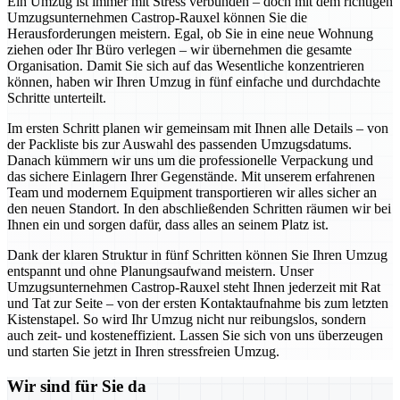
Ein Umzug ist immer mit Stress verbunden – doch mit dem richtigen
Umzugsunternehmen Castrop-Rauxel können Sie die
Herausforderungen meistern. Egal, ob Sie in eine neue Wohnung
ziehen oder Ihr Büro verlegen – wir übernehmen die gesamte
Organisation. Damit Sie sich auf das Wesentliche konzentrieren
können, haben wir Ihren Umzug in fünf einfache und durchdachte
Schritte unterteilt.
Im ersten Schritt planen wir gemeinsam mit Ihnen alle Details – von
der Packliste bis zur Auswahl des passenden Umzugsdatums.
Danach kümmern wir uns um die professionelle Verpackung und
das sichere Einlagern Ihrer Gegenstände. Mit unserem erfahrenen
Team und modernem Equipment transportieren wir alles sicher an
den neuen Standort. In den abschließenden Schritten räumen wir bei
Ihnen ein und sorgen dafür, dass alles an seinem Platz ist.
Dank der klaren Struktur in fünf Schritten können Sie Ihren Umzug
entspannt und ohne Planungsaufwand meistern. Unser
Umzugsunternehmen Castrop-Rauxel steht Ihnen jederzeit mit Rat
und Tat zur Seite – von der ersten Kontaktaufnahme bis zum letzten
Kistenstapel. So wird Ihr Umzug nicht nur reibungslos, sondern
auch zeit- und kosteneffizient. Lassen Sie sich von uns überzeugen
und starten Sie jetzt in Ihren stressfreien Umzug.
Wir sind für Sie da