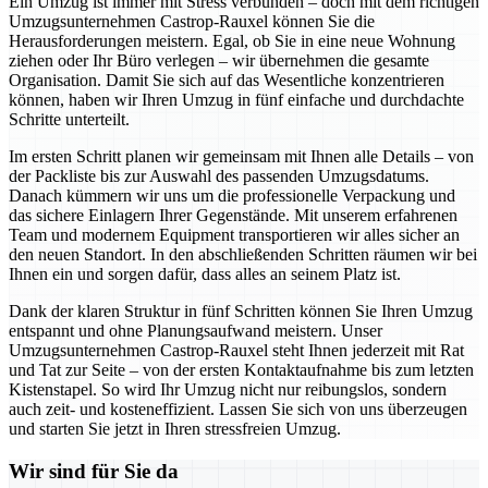
Ein Umzug ist immer mit Stress verbunden – doch mit dem richtigen
Umzugsunternehmen Castrop-Rauxel können Sie die
Herausforderungen meistern. Egal, ob Sie in eine neue Wohnung
ziehen oder Ihr Büro verlegen – wir übernehmen die gesamte
Organisation. Damit Sie sich auf das Wesentliche konzentrieren
können, haben wir Ihren Umzug in fünf einfache und durchdachte
Schritte unterteilt.
Im ersten Schritt planen wir gemeinsam mit Ihnen alle Details – von
der Packliste bis zur Auswahl des passenden Umzugsdatums.
Danach kümmern wir uns um die professionelle Verpackung und
das sichere Einlagern Ihrer Gegenstände. Mit unserem erfahrenen
Team und modernem Equipment transportieren wir alles sicher an
den neuen Standort. In den abschließenden Schritten räumen wir bei
Ihnen ein und sorgen dafür, dass alles an seinem Platz ist.
Dank der klaren Struktur in fünf Schritten können Sie Ihren Umzug
entspannt und ohne Planungsaufwand meistern. Unser
Umzugsunternehmen Castrop-Rauxel steht Ihnen jederzeit mit Rat
und Tat zur Seite – von der ersten Kontaktaufnahme bis zum letzten
Kistenstapel. So wird Ihr Umzug nicht nur reibungslos, sondern
auch zeit- und kosteneffizient. Lassen Sie sich von uns überzeugen
und starten Sie jetzt in Ihren stressfreien Umzug.
Wir sind für Sie da