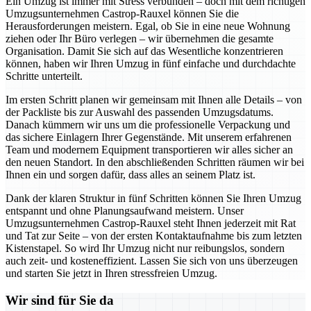
Ein Umzug ist immer mit Stress verbunden – doch mit dem richtigen
Umzugsunternehmen Castrop-Rauxel können Sie die
Herausforderungen meistern. Egal, ob Sie in eine neue Wohnung
ziehen oder Ihr Büro verlegen – wir übernehmen die gesamte
Organisation. Damit Sie sich auf das Wesentliche konzentrieren
können, haben wir Ihren Umzug in fünf einfache und durchdachte
Schritte unterteilt.
Im ersten Schritt planen wir gemeinsam mit Ihnen alle Details – von
der Packliste bis zur Auswahl des passenden Umzugsdatums.
Danach kümmern wir uns um die professionelle Verpackung und
das sichere Einlagern Ihrer Gegenstände. Mit unserem erfahrenen
Team und modernem Equipment transportieren wir alles sicher an
den neuen Standort. In den abschließenden Schritten räumen wir bei
Ihnen ein und sorgen dafür, dass alles an seinem Platz ist.
Dank der klaren Struktur in fünf Schritten können Sie Ihren Umzug
entspannt und ohne Planungsaufwand meistern. Unser
Umzugsunternehmen Castrop-Rauxel steht Ihnen jederzeit mit Rat
und Tat zur Seite – von der ersten Kontaktaufnahme bis zum letzten
Kistenstapel. So wird Ihr Umzug nicht nur reibungslos, sondern
auch zeit- und kosteneffizient. Lassen Sie sich von uns überzeugen
und starten Sie jetzt in Ihren stressfreien Umzug.
Wir sind für Sie da