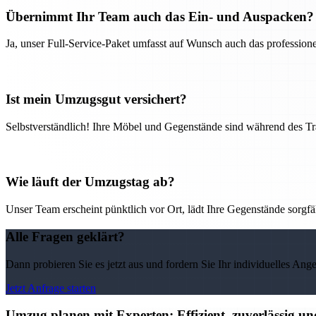
Übernimmt Ihr Team auch das Ein- und Auspacken?
Ja, unser Full-Service-Paket umfasst auf Wunsch auch das professio
Ist mein Umzugsgut versichert?
Selbstverständlich! Ihre Möbel und Gegenstände sind während des Tra
Wie läuft der Umzugstag ab?
Unser Team erscheint pünktlich vor Ort, lädt Ihre Gegenstände sorgfälti
Alle Fragen geklärt?
Dann probieren Sie es jetzt aus und fordern Sie Ihr individuelles Ang
Jetzt Anfrage starten
Umzug planen mit Experten: Effizient, zuverlässig u