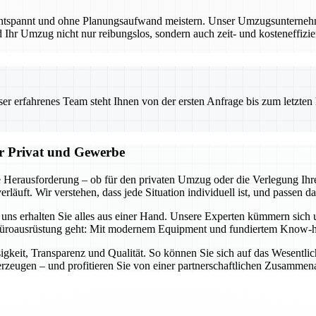
entspannt und ohne Planungsaufwand meistern. Unser Umzugsunternehmen
Ihr Umzug nicht nur reibungslos, sondern auch zeit- und kosteneffizien
 erfahrenes Team steht Ihnen von der ersten Anfrage bis zum letzten Ka
ür Privat und Gewerbe
 Herausforderung – ob für den privaten Umzug oder die Verlegung Ihre
läuft. Wir verstehen, dass jede Situation individuell ist, und passen d
i uns erhalten Sie alles aus einer Hand. Unsere Experten kümmern sich
üroausrüstung geht: Mit modernem Equipment und fundiertem Know-how 
igkeit, Transparenz und Qualität. So können Sie sich auf das Wesentl
zeugen – und profitieren Sie von einer partnerschaftlichen Zusammena