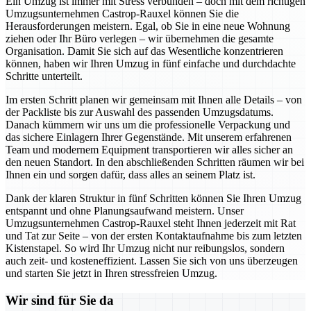
Ein Umzug ist immer mit Stress verbunden – doch mit dem richtigen
Umzugsunternehmen Castrop-Rauxel können Sie die
Herausforderungen meistern. Egal, ob Sie in eine neue Wohnung
ziehen oder Ihr Büro verlegen – wir übernehmen die gesamte
Organisation. Damit Sie sich auf das Wesentliche konzentrieren
können, haben wir Ihren Umzug in fünf einfache und durchdachte
Schritte unterteilt.
Im ersten Schritt planen wir gemeinsam mit Ihnen alle Details – von
der Packliste bis zur Auswahl des passenden Umzugsdatums.
Danach kümmern wir uns um die professionelle Verpackung und
das sichere Einlagern Ihrer Gegenstände. Mit unserem erfahrenen
Team und modernem Equipment transportieren wir alles sicher an
den neuen Standort. In den abschließenden Schritten räumen wir bei
Ihnen ein und sorgen dafür, dass alles an seinem Platz ist.
Dank der klaren Struktur in fünf Schritten können Sie Ihren Umzug
entspannt und ohne Planungsaufwand meistern. Unser
Umzugsunternehmen Castrop-Rauxel steht Ihnen jederzeit mit Rat
und Tat zur Seite – von der ersten Kontaktaufnahme bis zum letzten
Kistenstapel. So wird Ihr Umzug nicht nur reibungslos, sondern
auch zeit- und kosteneffizient. Lassen Sie sich von uns überzeugen
und starten Sie jetzt in Ihren stressfreien Umzug.
Wir sind für Sie da