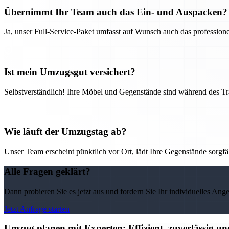
Übernimmt Ihr Team auch das Ein- und Auspacken?
Ja, unser Full-Service-Paket umfasst auf Wunsch auch das professio
Ist mein Umzugsgut versichert?
Selbstverständlich! Ihre Möbel und Gegenstände sind während des Tra
Wie läuft der Umzugstag ab?
Unser Team erscheint pünktlich vor Ort, lädt Ihre Gegenstände sorgfälti
Alle Fragen geklärt?
Dann probieren Sie es jetzt aus und fordern Sie Ihr individuelles Ang
Jetzt Anfrage starten
Umzug planen mit Experten: Effizient, zuverlässig u