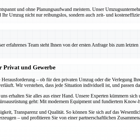
entspannt und ohne Planungsaufwand meistern. Unser Umzugsunternehmen
Ihr Umzug nicht nur reibungslos, sondern auch zeit- und kosteneffizien
 erfahrenes Team steht Ihnen von der ersten Anfrage bis zum letzten Ka
ür Privat und Gewerbe
 Herausforderung – ob für den privaten Umzug oder die Verlegung Ihre
läuft. Wir verstehen, dass jede Situation individuell ist, und passen d
i uns erhalten Sie alles aus einer Hand. Unsere Experten kümmern sich
üroausrüstung geht: Mit modernem Equipment und fundiertem Know-how 
igkeit, Transparenz und Qualität. So können Sie sich auf das Wesentl
zeugen – und profitieren Sie von einer partnerschaftlichen Zusammena